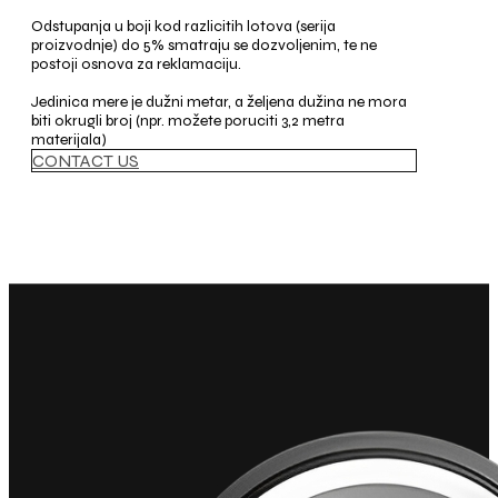
Odstupanja u boji kod razlicitih lotova (serija
proizvodnje) do 5% smatraju se dozvoljenim, te ne
postoji osnova za reklamaciju.
Jedinica mere je dužni metar, a željena dužina ne mora
biti okrugli broj (npr. možete poruciti 3,2 metra
materijala)
CONTACT US