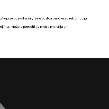
matraju se dozvoljenim, te ne postoji osnova za reklamaciju.
oj (npr. možete poruciti 3,2 metra materijala)