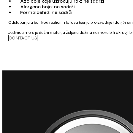
Azo boje koje uzrokuju rak: ne sadrži
Alergene boje: ne sadrži
Formaldehid: ne sadrži
Odstupanja u boji kod razlicitih lotova (serija proizvodnje) do 5% s
Jedinica mere je dužni metar, a željena dužina ne mora biti okrugli br
CONTACT US